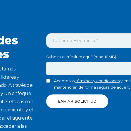
des
es
Sube tu currículum aquí* (max. 10MB)
ectamos
líderes y
Acepto los
términos y condiciones
y ent
o. A través de
mantendrán de forma segura de acuerd
s y un enfoque
intas etapas con
ENVIAR SOLICITUD
recimiento y el
dar el siguiente
cceder a las