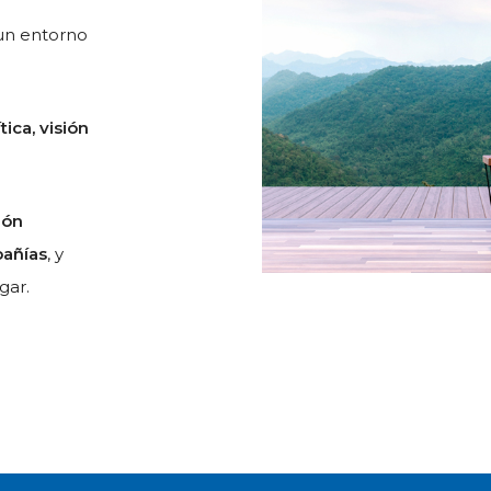
 un entorno
ica, visión
ión
añías
, y
ugar.