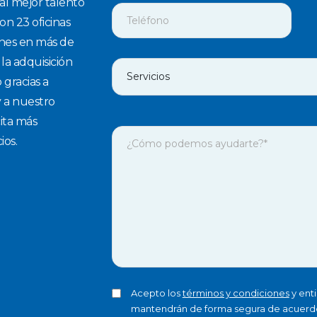
l mejor talento
n 23 oficinas
ones en más de
 la adquisición
 gracias a
 a nuestro
cita más
ios.
Acepto los
términos y condiciones
y ent
mantendrán de forma segura de acuerd