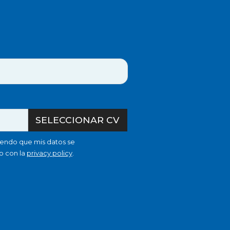
SELECCIONAR CV
iendo que mis datos se
o con la
privacy policy
.