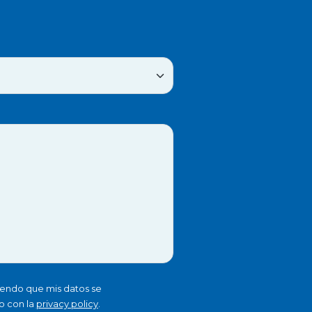
iendo que mis datos se
o con la
privacy policy
.