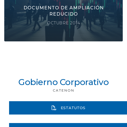
Catenon, S.A.
DOCUMENTO DE AMPLIACIÓN
REDUCIDO
SABER MÁS
OCTUBRE 2014
Gobierno Corporativo
CATENON
ESTATUTOS