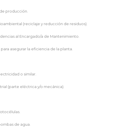
s de producción.
ioambiental (reciclaje y reducción de residuos).
idencias al Encargado/a de Mantenimiento.
para asegurar la eficiencia de la planta.
ctricidad o similar.
ial (parte eléctrica y/o mecánica).
fotocélulas.
, bombas de agua.