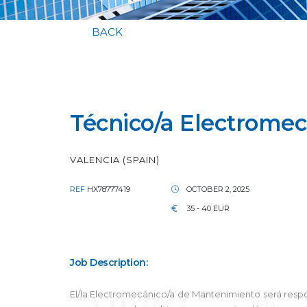
BACK
Técnico/a Electrome
VALENCIA (SPAIN)
REF
HX78777419
OCTOBER 2, 2025
35 - 40 EUR
Job Description:
El/la Electromecánico/a de Mantenimiento será resp