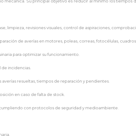
mo mecánica. Su principal objetivo es reducir al mínimo los tiempos de
ase, limpieza, revisiones visuales, control de aspiraciones, compro
paración de averías en motores, poleas, correas, fotocélulas, cuadro
uinaria para optimizar su funcionamiento.
l de incidencias.
las averías resueltas, tiempos de reparación y pendientes.
posición en caso de falta de stock.
o, cumpliendo con protocolos de seguridad y medioambiente.
naria.