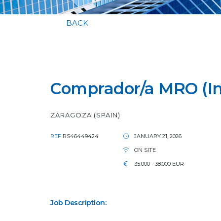
BACK
Comprador/a MRO (In
ZARAGOZA (SPAIN)
REF
RS46449424
JANUARY 21, 2026
ON SITE
35.000 - 38.000 EUR
Job Description: