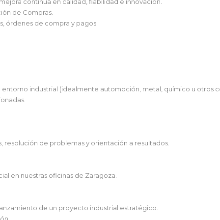
ejora continua en calidad, fiabilidad e innovación.
cción de Compras.
tos, órdenes de compra y pagos.
entorno industrial (idealmente automoción, metal, químico u otros co
ionadas.
 resolución de problemas y orientación a resultados.
ial en nuestras oficinas de Zaragoza.
lanzamiento de un proyecto industrial estratégico.
ión.