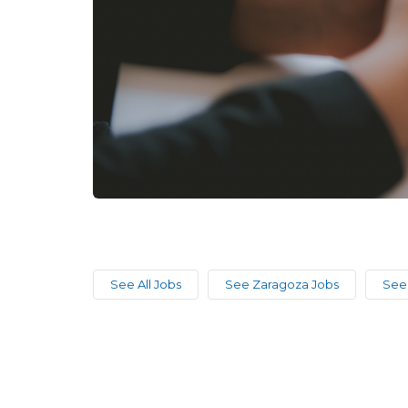
See All Jobs
See Zaragoza Jobs
See 