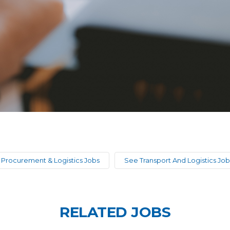
Procurement & Logistics Jobs
See Transport And Logistics Job
RELATED JOBS