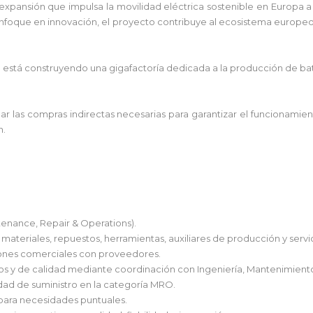
 expansión que impulsa la movilidad eléctrica sostenible en Europa a
nfoque en innovación, el proyecto contribuye al ecosistema europeo 
está construyendo una gigafactoría dedicada a la producción de ba
 las compras indirectas necesarias para garantizar el funcionamient
n.
enance, Repair & Operations).
materiales, repuestos, herramientas, auxiliares de producción y servic
ciones comerciales con proveedores.
os y de calidad mediante coordinación con Ingeniería, Mantenimiento
idad de suministro en la categoría MRO.
) para necesidades puntuales.