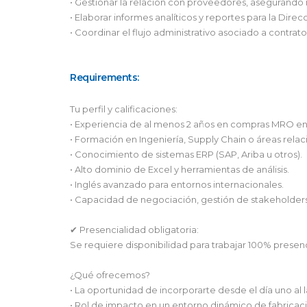
• Gestionar la relación con proveedores, asegurando m
• Elaborar informes analíticos y reportes para la Dire
• Coordinar el flujo administrativo asociado a contra
Requirements:
Tu perfil y calificaciones:
• Experiencia de al menos 2 años en compras MRO en 
• Formación en Ingeniería, Supply Chain o áreas relac
• Conocimiento de sistemas ERP (SAP, Ariba u otros).
• Alto dominio de Excel y herramientas de análisis.
• Inglés avanzado para entornos internacionales.
• Capacidad de negociación, gestión de stakeholders,
✔ Presencialidad obligatoria:
Se requiere disponibilidad para trabajar 100% presenc
¿Qué ofrecemos?
• La oportunidad de incorporarte desde el día uno al 
• Rol de impacto en un entorno dinámico de fabricac