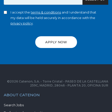
I accept the
terms & conditions
and I understand that
my data will be held securely in accordance with the
privacy policy
.
APPLY NOW
©
2026
Catenon, S.A. - Torre Cristal - PASEO DE LA CASTELLANA
259C, MADRID, 28046 - PLANTA 20, OFICINA SUR
ABOUT CATENON
Search Jobs