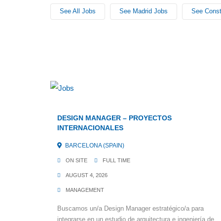
See All Jobs
See Madrid Jobs
See Const
DESIGN MANAGER – PROYECTOS
INTERNACIONALES
BARCELONA (SPAIN)
ON SITE
FULL TIME
AUGUST 4, 2026
MANAGEMENT
Buscamos un/a Design Manager estratégico/a para
integrarse en un estudio de arquitectura e ingeniería de