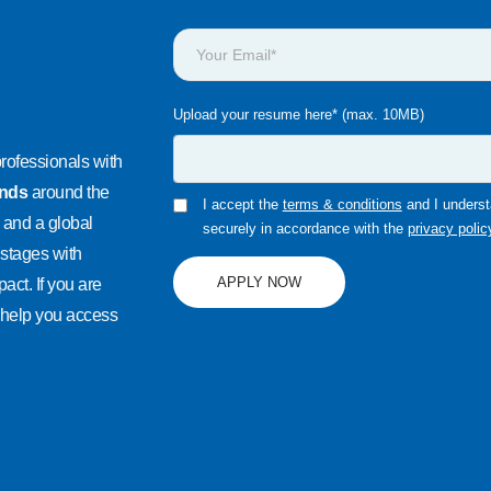
Upload your resume here* (max. 10MB)
rofessionals with
ands
around the
I accept the
terms & conditions
and I underst
 and a global
securely in accordance with the
privacy polic
 stages with
APPLY NOW
act. If you are
 help you access