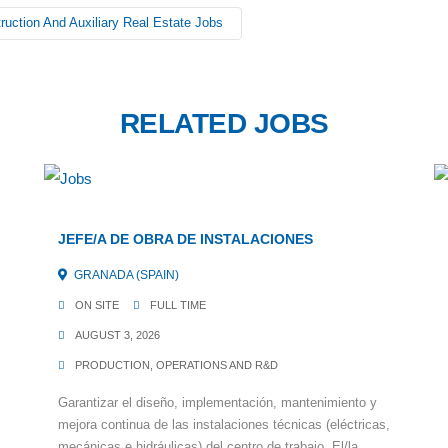
ruction And Auxiliary Real Estate Jobs
RELATED JOBS
JEFE/A DE OBRA DE INSTALACIONES
GRANADA (SPAIN)
ON SITE
FULL TIME
AUGUST 3, 2026
PRODUCTION, OPERATIONS AND R&D
Garantizar el diseño, implementación, mantenimiento y
mejora continua de las instalaciones técnicas (eléctricas,
mecánicas e hidráulicas) del centro de trabajo. El/la