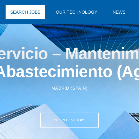
SEARCH JOBS
OUR TECHNOLOGY
NEWS
ervicio – Manteni
Abastecimiento (A
MADRID (SPAIN)
SEE RECENT JOBS