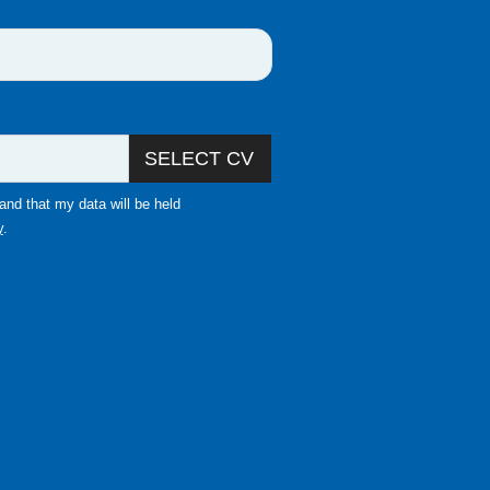
SELECT CV
and that my data will be held
y
.