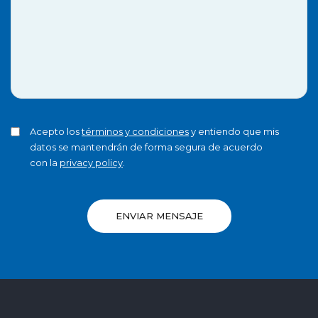
Acepto los
términos y condiciones
y entiendo que mis
datos se mantendrán de forma segura de acuerdo
con la
privacy policy
.
ENVIAR MENSAJE