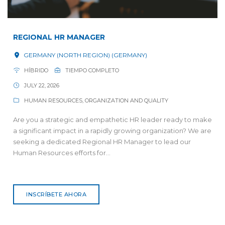
REGIONAL HR MANAGER
GERMANY (NORTH REGION) (GERMANY)
HÍBRIDO
TIEMPO COMPLETO
JULY 22, 2026
HUMAN RESOURCES, ORGANIZATION AND QUALITY
Are you a strategic and empathetic HR leader ready to make
a significant impact in a rapidly growing organization? We are
seeking a dedicated Regional HR Manager to lead our
Human Resources efforts for...
INSCRÍBETE AHORA