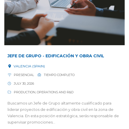
JEFE DE GRUPO - EDIFICACIÓN Y OBRA CIVIL
VALENCIA (SPAIN)
PRESENCIAL
TIEMPO COMPLETO
JULY 30, 2026
PRODUCTION, OPERATIONS AND R&D
Buscamos un Jefe de Grupo altamente cualificado para
liderar proyectos de edificación y obra civil en la zona de
Valencia. En esta posición estratégica, serás responsable de
supervisar promociones...