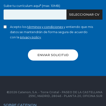
Sube tu currículum aquí* (max. 10MB)
SELECCIONAR CV
Acepto los
términos y condiciones
y entiendo que mis
datos se mantendrán de forma segura de acuerdo
con la
privacy policy
.
ENVIAR SOLICITUD
©
2026
Catenon, S.A. - Torre Cristal - PASEO DE LA CASTELLANA
259C, MADRID, 28046 - PLANTA 20, OFICINA SUR
SOBRE CATENON