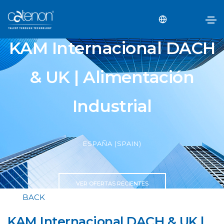
KAM Internacional DACH
& UK | Alimentación
Industrial
ESPAÑA (SPAIN)
VER OFERTAS RECIENTES
BACK
KAM Internacional DACH & UK |