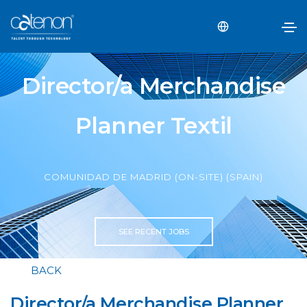
Director/a Merchandise
Planner Textil
COMUNIDAD DE MADRID (ON-SITE) (SPAIN)
SEE RECENT JOBS
BACK
Director/a Merchandise Planner